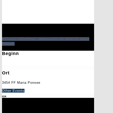
Zeltfest - abgesagt
03
Sep
21:00
Zeltfest - abgesagt
21:00
3454 FF Maria
Ponsee
Beginn
3. September 2021
21:00
Ort
3454 FF Maria Ponsee
Other Events
Schreibe einen Kommentar