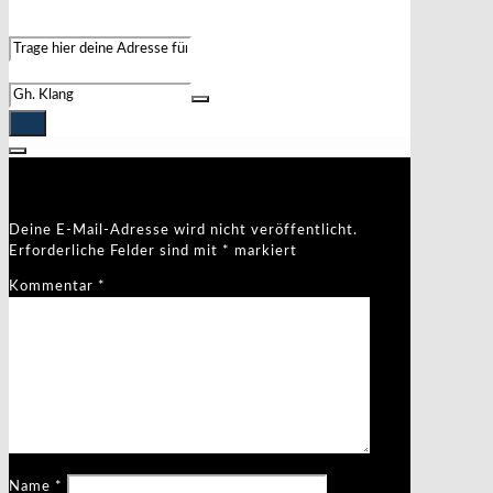
Address - Weihnachtskonzert []
Destination Address - Weihnachtskonzert []
Schreibe einen Kommentar
Deine E-Mail-Adresse wird nicht veröffentlicht.
Erforderliche Felder sind mit
*
markiert
Kommentar
*
Name
*