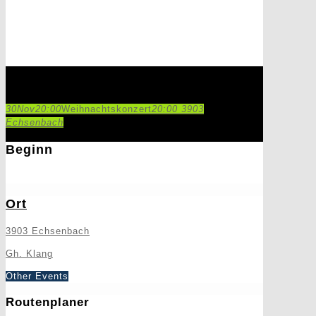
Weihnachtskonzert
30
Nov
20:00
Weihnachtskonzert
20:00
3903
Echsenbach
Beginn
30. November 2019
20:00
Ort
3903 Echsenbach
Gh. Klang
Other Events
Routenplaner