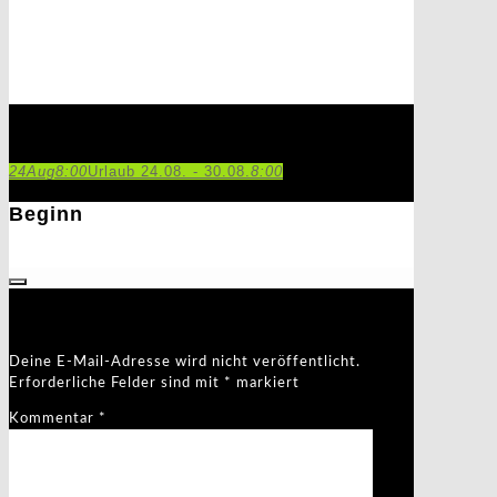
Urlaub 24.08. - 30.08.
24
Aug
8:00
Urlaub 24.08. - 30.08.
8:00
Beginn
24. August 2018
8:00
Schreibe einen Kommentar
Deine E-Mail-Adresse wird nicht veröffentlicht.
Erforderliche Felder sind mit
*
markiert
Kommentar
*