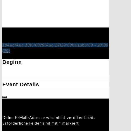
Urlaub
18
Aug
(Aug 18)
6:00
29
(Aug 29)
20:00
Urlaub
6:00 - 20:00
(29)
Beginn
18. August 2024
6:00
-
29. August 2024
20:00
Event Details
Schreibe einen Kommentar
Deine E-Mail-Adresse wird nicht veröffentlicht.
Erforderliche Felder sind mit
*
markiert