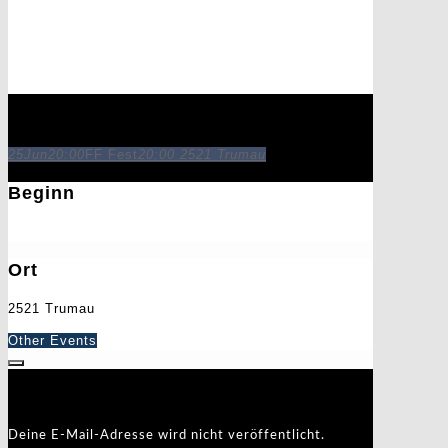
FF Fest
25
Jun
20:00
FF Fest
20:00
2521 Trumau
Beginn
25. Juni 2022
20:00
Ort
2521 Trumau
Other Events
Schreibe einen Kommentar
Deine E-Mail-Adresse wird nicht veröffentlicht.