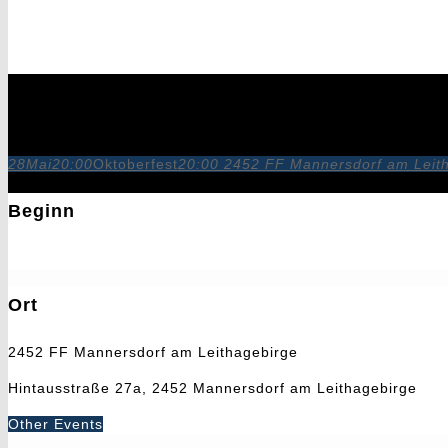
Oktoberfest
28
Mai
20:00
Oktoberfest
20:00
2452 FF Mannersdorf am Leit
Beginn
28. Mai 2027
20:00
Ort
2452 FF Mannersdorf am Leithagebirge
Hintausstraße 27a, 2452 Mannersdorf am Leithagebirge
Other Events