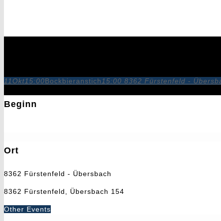
Bockbieranstich
11
Okt
15:00
Bockbieranstich
15:00
8362 Fürstenfeld - Übersb
Beginn
11. Oktober 2025
15:00
Ort
8362 Fürstenfeld - Übersbach
8362 Fürstenfeld, Übersbach 154
Other Events