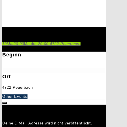
Maidult
19
Mai
20:00
Maidult
20:00
4722 Peuerbach
Beginn
19. Mai 2018
20:00
Ort
4722 Peuerbach
Other Events
Schreibe einen Kommentar
Deine E-Mail-Adresse wird nicht veröffentlicht.