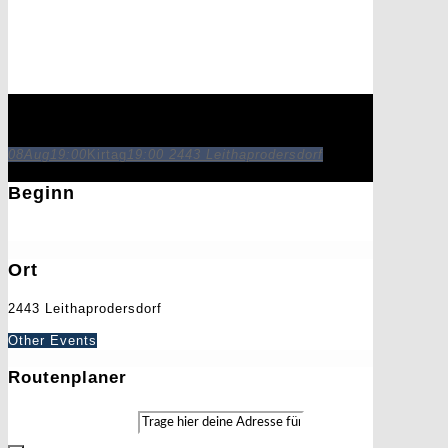
Kirtag
08
Aug
19:00
Kirtag
19:00
2443 Leithaprodersdorf
Beginn
8. August 2022
19:00
Ort
2443 Leithaprodersdorf
Other Events
Routenplaner
Address - Kirtag []