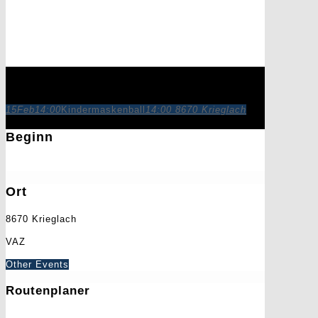
Kindermaskenball
15
Feb
14:00
Kindermaskenball
14:00
8670 Krieglach
Beginn
15. Februar 2026
14:00
Ort
8670 Krieglach
VAZ
Other Events
Routenplaner