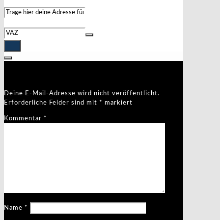
Address - Kindermaskenball []
Destination Address - Kindermaskenball []
Schreibe einen Kommentar
Deine E-Mail-Adresse wird nicht veröffentlicht.
Erforderliche Felder sind mit
*
markiert
Kommentar
*
Name
*