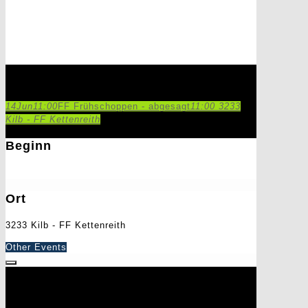
FF Frühschoppen - abgesagt
14
Jun
11:00
FF Frühschoppen - abgesagt
11:00
3233
Kilb - FF Kettenreith
Beginn
14. Juni 2020
11:00
Ort
3233 Kilb - FF Kettenreith
Other Events
Schreibe einen Kommentar