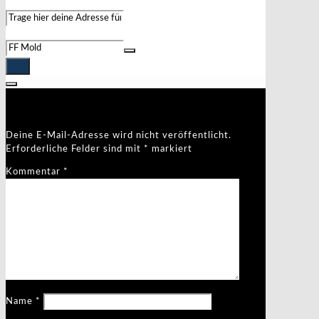
Address - FF Bezirksbewerbe []
Destination Address - FF Bezirksbewerbe []
Schreibe einen Kommentar
Deine E-Mail-Adresse wird nicht veröffentlicht.
Erforderliche Felder sind mit
*
markiert
Kommentar
*
Name
*