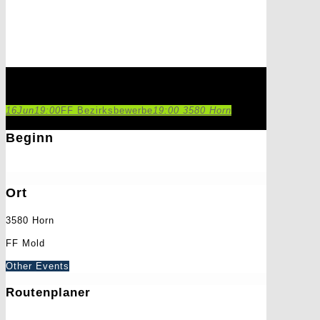
FF Bezirksbewerbe
16
Jun
19:00
FF Bezirksbewerbe
19:00
3580 Horn
Beginn
16. Juni 2018
19:00
Ort
3580 Horn
FF Mold
Other Events
Routenplaner