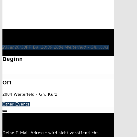
FF Ball
23
Jän
20:30
FF Ball
20:30
2084 Weiterfeld - Gh. Kurz
Beginn
23. Jänner 2027
20:30
Ort
2084 Weiterfeld - Gh. Kurz
Other Events
Schreibe einen Kommentar
Deine E-Mail-Adresse wird nicht veröffentlicht.