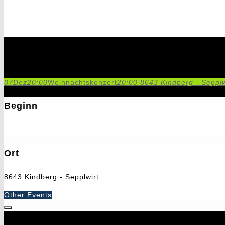
Weihnachtskonzert
07
Dez
20:00
Weihnachtskonzert
20:00
8643 Kindberg - Sepplw
Beginn
7. Dezember 2019
20:00
Ort
8643 Kindberg - Sepplwirt
Other Events